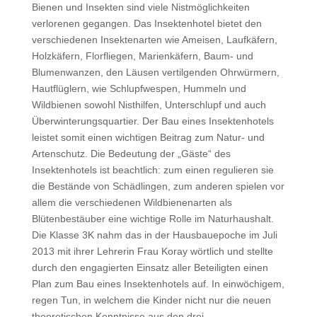
Bienen und Insekten sind viele Nistmöglichkeiten
verlorenen gegangen. Das Insektenhotel bietet den
verschiedenen Insektenarten wie Ameisen, Laufkäfern,
Holzkäfern, Florfliegen, Marienkäfern, Baum- und
Blumenwanzen, den Läusen vertilgenden Ohrwürmern,
Hautflüglern, wie Schlupfwespen, Hummeln und
Wildbienen sowohl Nisthilfen, Unterschlupf und auch
Überwinterungsquartier. Der Bau eines Insektenhotels
leistet somit einen wichtigen Beitrag zum Natur- und
Artenschutz. Die Bedeutung der „Gäste“ des
Insektenhotels ist beachtlich: zum einen regulieren sie
die Bestände von Schädlingen, zum anderen spielen vor
allem die verschiedenen Wildbienenarten als
Blütenbestäuber eine wichtige Rolle im Naturhaushalt.
Die Klasse 3K nahm das in der Hausbauepoche im Juli
2013 mit ihrer Lehrerin Frau Koray wörtlich und stellte
durch den engagierten Einsatz aller Beteiligten einen
Plan zum Bau eines Insektenhotels auf. In einwöchigem,
regen Tun, in welchem die Kinder nicht nur die neuen
theoretischen Kenntnisse aus den drei