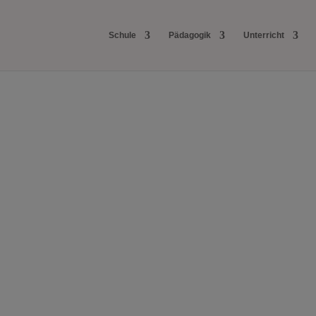
Schule
Pädagogik
Unterricht
pf, Herz und H
 staatlich anerkannt, zweizügig, mit dem Angebot aller Abschlüsse bi
Zur Übersicht