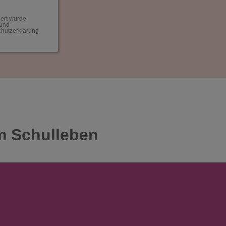
ert wurde,
 und
chutzerklärung
m Schulleben