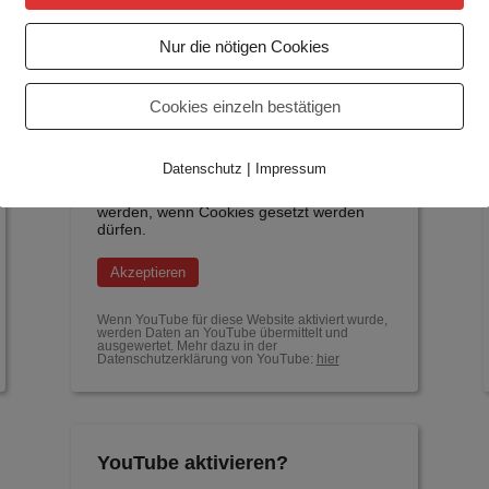
Nur die nötigen Cookies
Cookies einzeln bestätigen
YouTube aktivieren?
|
Datenschutz
Impressum
YouTube Videos können nur angezeigt
werden, wenn Cookies gesetzt werden
dürfen.
Akzeptieren
Wenn YouTube für diese Website aktiviert wurde,
werden Daten an YouTube übermittelt und
ausgewertet. Mehr dazu in der
Datenschutzerklärung von YouTube:
hier
YouTube aktivieren?