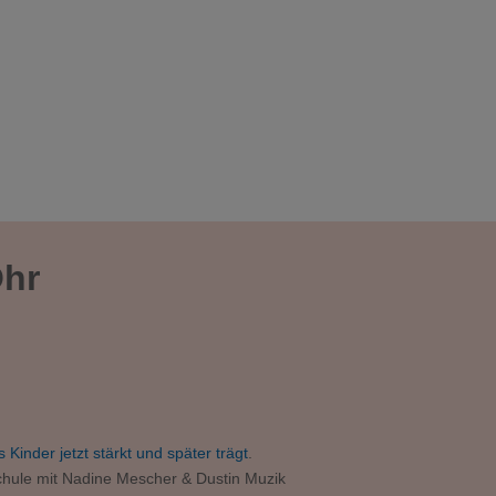
Wirklich. Wissen. Wollen.
Lehren erleben
Ohr
 Kinder jetzt stärkt und später trägt
.
chule mit Nadine Mescher & Dustin Muzik