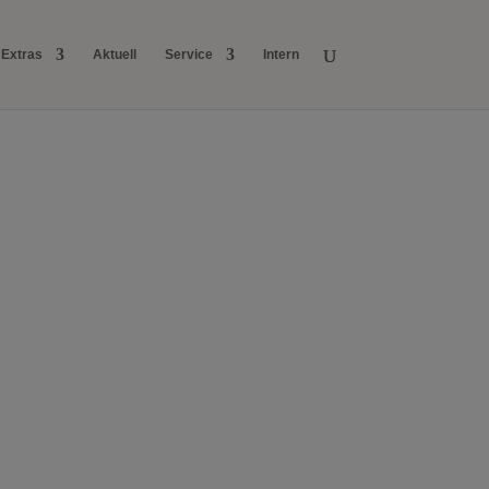
Extras
Aktuell
Service
Intern
and
s zum Abitur