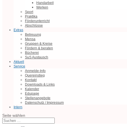
Handarbeit
Werken
Sport
Praktika
Förderunterricht
Abschlüsse
Extras
Betreuung
Mensa
Gruppen & Kreise
Fördern & beraten
Bücherei
SuS Austausch
Aktuell
Service
Anmelde-Info
Quereinstieg
Kontakt
Downloads & Links
Kalender
Edupage
Stellenangebote
Datenschutz / Impressum
Intern
Seite wählen