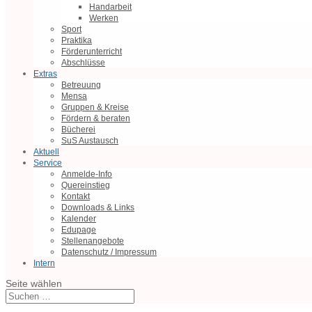
Handarbeit
Werken
Sport
Praktika
Förderunterricht
Abschlüsse
Extras
Betreuung
Mensa
Gruppen & Kreise
Fördern & beraten
Bücherei
SuS Austausch
Aktuell
Service
Anmelde-Info
Quereinstieg
Kontakt
Downloads & Links
Kalender
Edupage
Stellenangebote
Datenschutz / Impressum
Intern
Seite wählen