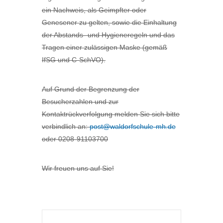
ein Nachweis, als Geimpfter oder
Genesener zu gelten, sowie die Einhaltung
der Abstands- und Hygieneregeln und das
Tragen einer zulässigen Maske (gemäß
IfSG und C-SchVO).
Auf Grund der Begrenzung der
Besucherzahlen und zur
Kontaktrückverfolgung melden Sie sich bitte
verbindlich an:
post@waldorfschule-mh.de
oder 0208-91103700
Wir freuen uns auf Sie!