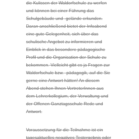
die Kulissen der Waldorfschule zu werfen
und können bei einer Führung das
Schulgebäude und -gelände erkunden.
Daran anschließend bietet der Infoabend
eine gute Gelegenheit, sich über das
schulische Angebot zu informieren und
Einblick in das besondere pädagogische
Profil und die Organisation der Schule zu
bekommen. Vielleicht gibt es ja Fragen zur
Waldorfschule bzw. -pädagogik, auf die Sie
gerne eine Antwort hätten! An diesem
Abend stehen Ihnen VertreterInnen aus
dem Lehrerkollegium, der Verwaltung und
der Offenen Ganztagsschule Rede und
Antwort.
Voraussetzung für die Teilnahme ist ein
tagesaktuelles negatives Testergebnis oder