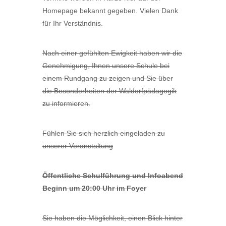
Homepage bekannt gegeben. Vielen Dank
für Ihr Verständnis.
Nach einer gefühlten Ewigkeit haben wir die
Genehmigung, Ihnen unsere Schule bei
einem Rundgang zu zeigen und Sie über
die Besonderheiten der Waldorfpädagogik
zu informieren.
Fühlen Sie sich herzlich eingeladen zu
unserer Veranstaltung
Öffentliche Schulführung und Infoabend
Beginn um 20:00 Uhr im Foyer
Sie haben die Möglichkeit, einen Blick hinter