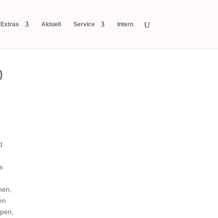
Extras
Aktuell
Service
Intern
0
d
s
nen,
en
ppen,