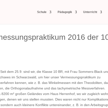
Schule
Pädagogik
Unterricht
messungspraktikum 2016 der 1
Seit dem 25.9. sind wir, die Klasse 10 BR, mit Frau Sommers-Black un
luchsees im Schwarzwald, um hier unser Vermessungspraktikum zu
verfahren kennen, wie z. B. das Winkelmessen mit den Theodoliten, da
n, die Orthogonalaufnahme und das tachymetrische Messverfahren.
wa 8200 m² großen Geländes vom Haus Herrenhof, wo wir zugleich woh
gen, denen wir uns stellen mussten. Dies waren nicht nur Komplikation
 sondern auch kleinere Konflikte untereinander, z. B. in den Arbeitsgru