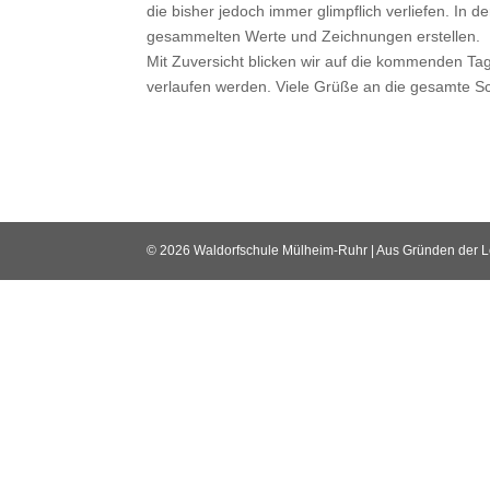
die bisher jedoch immer glimpflich verliefen. In
gesammelten Werte und Zeichnungen erstellen.
Mit Zuversicht blicken wir auf die kommenden Tage
verlaufen werden. Viele Grüße an die gesamte S
© 2026 Waldorfschule Mülheim-Ruhr | Aus Gründen der Lesb