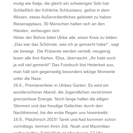
mutig wie Katja, die gleich ein schwieriges Solo hat.
Schließlich der fröhliche Schlusstanz, gelöst in dem
Wissen, etwas Außerordentliches geleistet zu haben.
Riesenapplaus, 30 Menschen halten sich an den
Händen, verbeugen sich.
Hinter der Bühne bittet Ulrike alle, einen Kreis zu bilden.
„Das war das Schönste, was ich je gemacht habe!“, sagt
sie bewegt. Die Präsente werden verteilt, neugierig
lesen alle ihre Karten. Elisa, überrascht: „Ihr habt euch
ja voll viel gemerkt!“ Das Fotobuch löst Heiterkeit aus,
man hält sich gegenseitig besonders witzige Momente
unter die Nase.
26.6., Premierenfeier in Ulrikes Garten. Es wird ein
wunderschöner Abend, die Jugendlichen verströmen
grenzenlose Energie. Noch lange hallen die eiligen
Stimmen und das freudige Gelächter durch den
Nachthimmel, bis der erste Regen uns hineintreibt.
16.8., Platzhirsch 2015! Tarek und Aad kommen schon
vormittags, kennen ihren Job. Noah und Maximilian