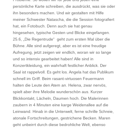
persönliche Karte schreiben, die ausdrückt, was sie oder
ihn besonders machen. Und wir gestalten mit Hilfe
meiner Schwester Natascha, die die Session fotografiert
hat, ein Fotobuch. Denn auch sie hat genau
hingesehen, typische Gesten und Blicke eingefangen.
25.6, „Die Regentrude“ geht zum ersten Mal über die
Bühne. Alle sind aufgeregt, aber es ist eine freudige
Aufregung, jetzt zeigen wir endlich, woran wir so lange
und so intensiv gearbeitet haben! Alle sind in
Konzertkleidung, ein wahrhaft festlicher Anblick. Der
Saal ist rappelvoll. Es geht los. Angela hat das Publikum
schnell im Griff. Beim rasant-virtuosen Feuermann
halten die Leute den Atem an. Helena, zwar nervös,
spielt aber ihre Melodie wunderschön aus. Kurzer
Blickkontakt, Lächeln, Daumen hoch. Die Malerinnen
zaubern in 4 Minuten eine karge Weidenallee auf die
Leinwand. Hinab in die Unterwelt, ferne schrille Schreie,
atonale Fortschreitungen, gestrichene Becken. Maren
geht unbeirrt durch diese bedrohliche Welt, ebenso