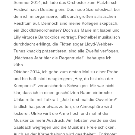
Sommer 2014, ich lade das Orchester zum Platzhirsch-
Festival nach Duisburg ein. Das neue Szenefestival, bei
dem ich mitorganisiere, fällt durch großen stilistischen
Reichtum auf. Dennoch sind meine Kollegen skeptisch,
ein Blockflötenorchester? Doch als Marie mit Isabel und
Lilly virtuose Barocktrios vorträgt, Pachelbel musikalisch
durchdacht erklingt, die Flöten sogar Lloyd-Webber-
Tunes knackig präsentieren, sind alle Zweifel verflogen.
„Nächstes Jahr hier die Regentrude!“, behaupte ich
kühn.
Oktober 2014, ich gehe zum ersten Mal zu einer Probe
und bin baff: statt neugierigem „Hey, du bist also der
Komponist!“ verunsichertes Schweigen. Mir war nicht
klar, dass ich in einen geschützten Raum einbreche.
Ulrike rettet mit Tatkraft: „Jetzt erst mal die Ouvertüre!“.
Endlich hat jeder etwas zu tun, die Atmosphäre wird
lockerer. Ulrike wirft die Arme hoch und mahnt die
Musiker zu mehr Ausdruck. Am liebsten würde sie das
Saaldach wegfegen und die Musik ins Freie schicken.
Auch an der Körperhaltung wird gearbeitet: „Entknotet