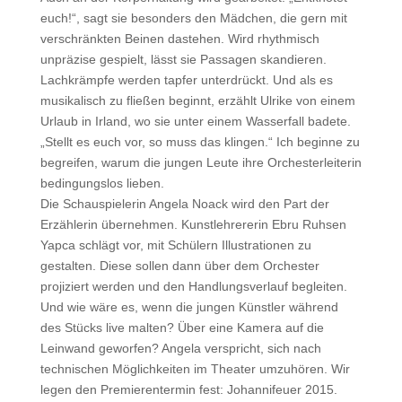
euch!“, sagt sie besonders den Mädchen, die gern mit
verschränkten Beinen dastehen. Wird rhythmisch
unpräzise gespielt, lässt sie Passagen skandieren.
Lachkrämpfe werden tapfer unterdrückt. Und als es
musikalisch zu fließen beginnt, erzählt Ulrike von einem
Urlaub in Irland, wo sie unter einem Wasserfall badete.
„Stellt es euch vor, so muss das klingen.“ Ich beginne zu
begreifen, warum die jungen Leute ihre Orchesterleiterin
bedingungslos lieben.
Die Schauspielerin Angela Noack wird den Part der
Erzählerin übernehmen. Kunstlehrererin Ebru Ruhsen
Yapca schlägt vor, mit Schülern Illustrationen zu
gestalten. Diese sollen dann über dem Orchester
projiziert werden und den Handlungsverlauf begleiten.
Und wie wäre es, wenn die jungen Künstler während
des Stücks live malten? Über eine Kamera auf die
Leinwand geworfen? Angela verspricht, sich nach
technischen Möglichkeiten im Theater umzuhören. Wir
legen den Premierentermin fest: Johannifeuer 2015.