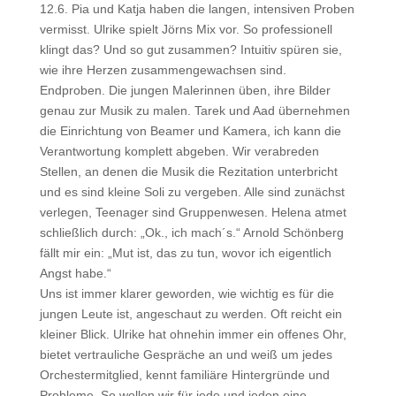
12.6. Pia und Katja haben die langen, intensiven Proben
vermisst. Ulrike spielt Jörns Mix vor. So professionell
klingt das? Und so gut zusammen? Intuitiv spüren sie,
wie ihre Herzen zusammengewachsen sind.
Endproben. Die jungen Malerinnen üben, ihre Bilder
genau zur Musik zu malen. Tarek und Aad übernehmen
die Einrichtung von Beamer und Kamera, ich kann die
Verantwortung komplett abgeben. Wir verabreden
Stellen, an denen die Musik die Rezitation unterbricht
und es sind kleine Soli zu vergeben. Alle sind zunächst
verlegen, Teenager sind Gruppenwesen. Helena atmet
schließlich durch: „Ok., ich mach´s.“ Arnold Schönberg
fällt mir ein: „Mut ist, das zu tun, wovor ich eigentlich
Angst habe.“
Uns ist immer klarer geworden, wie wichtig es für die
jungen Leute ist, angeschaut zu werden. Oft reicht ein
kleiner Blick. Ulrike hat ohnehin immer ein offenes Ohr,
bietet vertrauliche Gespräche an und weiß um jedes
Orchestermitglied, kennt familiäre Hintergründe und
Probleme. So wollen wir für jede und jeden eine