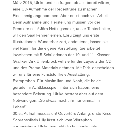
März 2015, Ulrike und ich fragen, ob alle bereit wären,
eine CD-Aufnahme der Regentrude zu machen.
Einstimmig angenommen. Aber es ist noch viel Arbeit.
Denn Aufnahme und Herstellung müssen vor der
Premiere sein! Jörn Nettingsmeier, unser Tontechniker,
will den Saal kennenlernen. Ebru zeigt uns erste
Illustrationen. Wunderbar zart, andeutend, lassen sie
viel Raum für die eigene Vorstellung. Sie arbeitet
inzwischen mit 5 Schülerinnen der 10. und 11. Klassen.
Grafiker Dirk Uhlenbrock will sie für die Layouts der CD
und des Promo-Materials nehmen. Mit Dirk entscheiden
wir uns für eine kunststofffreie Ausstattung.
Extraproben. Für Maximilian und Noah, die beide
gerade ihr Achtklassspiel hinter sich haben, eine
besondere Belastung. Ulrike besteht aber auf dem
Notwendigen. „So etwas macht ihr nur einmal im
Leben!“
30.5., Aufnahmesession! Ouvertüre Anfang, erste Krise.
Sopransolistin Lilly lässt sich vom Vibraphon
verunsichern. Ulrike bemerkt die hochgekochte