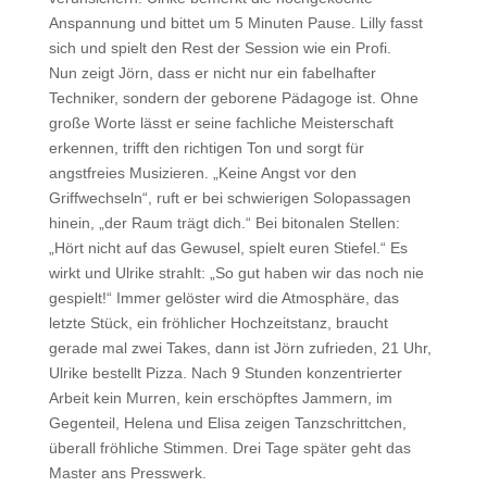
Anspannung und bittet um 5 Minuten Pause. Lilly fasst
sich und spielt den Rest der Session wie ein Profi.
Nun zeigt Jörn, dass er nicht nur ein fabelhafter
Techniker, sondern der geborene Pädagoge ist. Ohne
große Worte lässt er seine fachliche Meisterschaft
erkennen, trifft den richtigen Ton und sorgt für
angstfreies Musizieren. „Keine Angst vor den
Griffwechseln“, ruft er bei schwierigen Solopassagen
hinein, „der Raum trägt dich.“ Bei bitonalen Stellen:
„Hört nicht auf das Gewusel, spielt euren Stiefel.“ Es
wirkt und Ulrike strahlt: „So gut haben wir das noch nie
gespielt!“ Immer gelöster wird die Atmosphäre, das
letzte Stück, ein fröhlicher Hochzeitstanz, braucht
gerade mal zwei Takes, dann ist Jörn zufrieden, 21 Uhr,
Ulrike bestellt Pizza. Nach 9 Stunden konzentrierter
Arbeit kein Murren, kein erschöpftes Jammern, im
Gegenteil, Helena und Elisa zeigen Tanzschrittchen,
überall fröhliche Stimmen. Drei Tage später geht das
Master ans Presswerk.