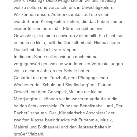
wirklich wichtig? Diese Frage stellen wir uns im Alltag
viel zu selten und verzetteln uns in Unwichtigkeiten.
Wir können unsere Aufmerksamkeit auf die vielen
wunderbaren Kleinigkeiten lenken, die das Leben immer
wieder für uns bereithält. Für mich gibt es eine
Gewissheit, die mir in schweren Zeiten hilft: Ein Licht, sei
es noch so klein, hellt die Dunkelheit auf. Niemals kann
Dunkelheit das Licht verdrängen!
In diesem Sinne sollten wir uns noch einmal
vergegenwärtigen welche wundervollen Veranstaltungen
wir in diesem Jahr an der Schule hatten:
Gestartet mit dem Tanzball, dem Pädagogischen
Wochenende „Schule und Sinnfindung“ mit Florian
Oswald und dem Gastspiel „Meluna die kleine
Meerjungfrau“, können wir im weiteren Verlauf auf die
beiden Achtklassspiele „Prinz und Bettelknabe“ und „Der
Fächer“ schauen. Der „Künstlerische Abschluss“ der
zwölften Klasse beeindruckte mit Eurythmie, Musik,
Malerei und Bildhauerei und den Jahresarbeiten in
großer Vielzahl.